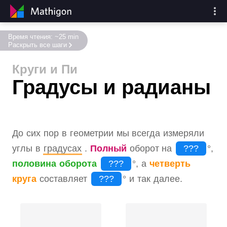
Время чтения: ~25 min
Раскрыть все шаги
Круги и Пи
Градусы и радианы
До сих пор в геометрии мы всегда измеряли
углы в
градусах
.
Полный
оборот на
°
,
половина оборота
°
, а
четверть
круга
составляет
°
и так далее.