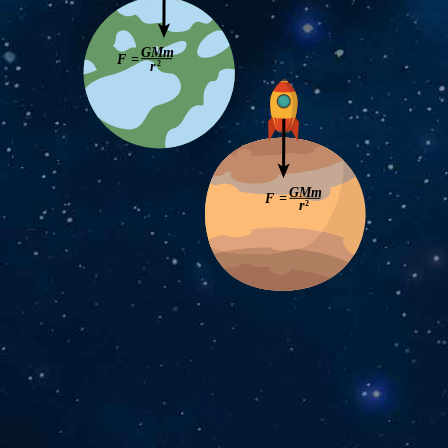
GMm
F =
r
2
GMm
F =
r
2