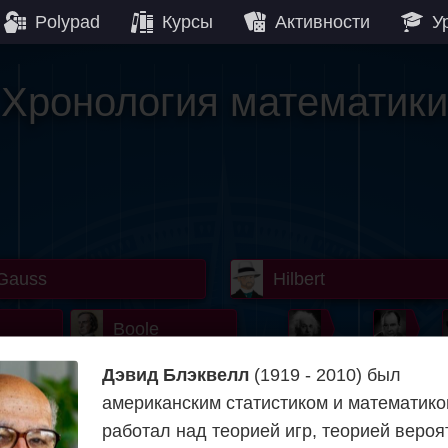
Polypad
Курсы
Активности
У
Хронология математики
Gauss
Lobachevsky
Lovelace
Hilbert
Ramanuja
We
Boole
Einstein
von
Дэвид Блэквелл
(1919 - 2010) был
Hamilton
Cayley
Kol
американским статистиком и математико
rier
Carroll
Cartw
работал над теорией игр, теорией вероя