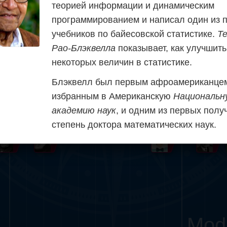
теорией информации и динамическим
Somerville
Abel
Dedekind
Kovalevskaya
Cox
программированием и написал один из 
учебников по байесовской статистике.
Т
Cauchy
Jacobi
Riemann
Russell
Esche
Рао-Блэквелла
показывает, как улучшить
некоторых величин в статистике.
i
Germain
Bolyai
Nightingale
Lie
Peano
Hardy
Shann
Блэквелл был первым афроамериканце
ng
De Morgan
Cantor
избранным в Американскую
Национальн
академию наук
, и одним из первых полу
Möbius
Galois
Poincaré
степень доктора математических наук.
Babbage
Sylvester
Noether
G
Mod