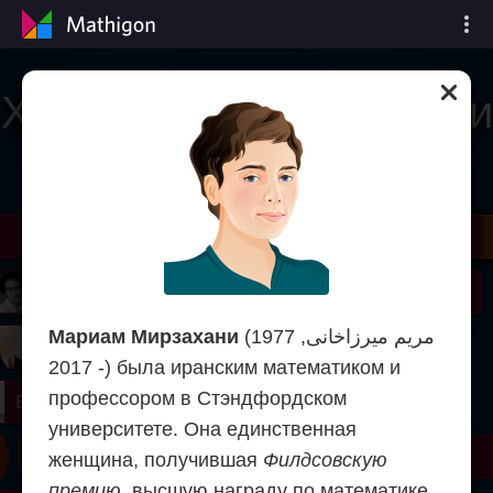
Хронология математики
n
il
Nash
Grothendieck
Cohen
Conway
Thurston
Shamir
Wiles
Daubechies
Zhang
Viazovska
 Neumann
Johnson
Мариам Мирзахани
(مریم میرزاخانی, 1977
mogorov
Lorenz
- 2017) была иранским математиком и
профессором в Стэндфордском
right
Erdős
университете. Она единственная
Chern
Wilkins
Langlands
Yau
Perelman
женщина, получившая
Филдсовскую
премию
, высшую награду по математике.