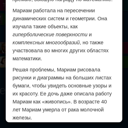
r
Turing
Tao
Мариам работала на пересечении
динамических систем и геометрии. Она
on
Gardner
Serre
Uhlenbeck
Bourgain
Mirzakhani
изучала такие объекты, как
Mandelbrot
гиперболические поверхности
и
комплексных многообразий
, но также
Blackwell
Penrose
участвовала во многих других областях
математики.
ödel
Robinson
Easley
Matiyasevich
Avila
Решая проблемы, Мариам рисовала
рисунки и диаграммы на больших листах
бумаги, чтобы увидеть основные узоры и
ern
их красоту. Ее дочь даже описала работу
Мариам как «живопись». В возрасте 40
лет Мариам умерла от рака молочной
железы.
2000