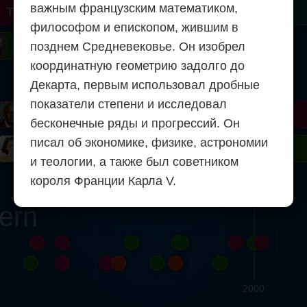
важным французским математиком,
r
Turing
Tao
философом и епископом, жившим в
on
Gardner
Serre
Uhlenbeck
Bourgain
Mirzakhani
позднем Средневековье. Он изобрел
координатную геометрию задолго до
Mandelbrot
Декарта, первым использовал дробные
показатели степени и исследовал
Blackwell
Penrose
бесконечные ряды и прогрессий. Он
писал об экономике, физике, астрономии
ödel
Robinson
Easley
Matiyasevich
Avila
и теологии, а также был советником
короля Франции Карла V.
ern
2000