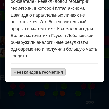
основателей неевклидовой геометрии -
r
Turing
Tao
геометрии, в которой пятая аксиома
Евклида о параллельных линиях не
on
Gardner
Serre
Uhlenbeck
Bourgain
Mirzakhani
выполняется. Это был значительный
Mandelbrot
прорыв в математике. К сожалению для
Боляй, математики Гаусс и Лобачевский
Blackwell
Penrose
обнаружили аналогичные результаты
одновременно и получили большую часть
ödel
Robinson
Easley
Matiyasevich
Avila
кредита.
Неевклидова геометрия
ern
2000